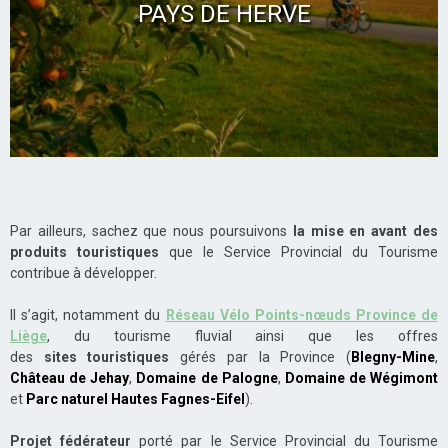
PAYS DE HERVE
Par ailleurs, sachez que nous poursuivons
la mise en avant des
produits touristiques
que le Service Provincial du Tourisme
contribue à développer.
Il s’agit, notamment du
Réseau Vélo Points-nœuds Province de
Liège
, du tourisme fluvial ainsi que les offres
des
sites touristiques
gérés par la Province (
Blegny-Mine
,
Château de Jehay
,
Domaine de Palogne
,
Domaine de Wégimont
et
Parc naturel Hautes Fagnes-Eifel
).
Projet fédérateur
porté par le Service Provincial du Tourisme